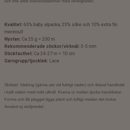
och inte alltid överensstämmer med verkligheten.
Kvalitet:
65% baby alpacka, 25% silke och 10% extra fin
merinoull
Nystan:
Ca 25 g = 200 m
Rekommenderade stickor/virknål:
3-5 mm
Stickfasthet:
Ca 24-27 m = 10 cm
Garngrupp/tjocklek:
Lace
Skötsel: Vädring (gärna ute vid fuktigt väder) och ibland handtvätt
i kallt vatten med mild ulltvål. Krama ur mellan tjocka handdukar.
Forma och låt plagget ligga plant och luftigt medan det torkar.
Använd ej sköljmedel.