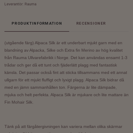
Leverantör:
Rauma
PRODUKTINFORMATION
RECENSIONER
(utgående färg) Alpaca Silk är ett underbart mjukt garn med en
blandning av Alpacka, Silke och Extra fin Merino av hög kvalitet
från Rauma Ullvarefabrikk i Norge. Det kan användas ensamt 1-3
trådar och ger då ett tunt och fjäderlätt plagg med fantastisk
känsla. Det passar också fint att sticka tillsammans med ett annat
ullgarn
för ett mjukt fluffigt och lyxigt plagg. Alpaca Silk bidrar då
med en jämn sammanhållen ton. Färgerna är lite dämpade,
mjuka och helt perfekta. Alpaca Silk är
mjukare och lite mattare än
Fin Mohair Silk.
Tänk på att färgåtergivningen kan variera mellan olika skärmar