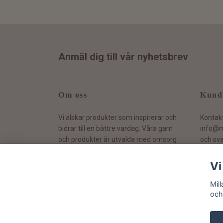
Anmäl dig till vår nyhetsbrev
Om oss
Kund
Vi älskar produkter som inspirerar och
Kontak
bidrar till en bättre vardag. Våra garn
info@m
och produkter är utvalda med omsorg
och sva
och vi värnar om hållbarhet.
Vi
Mil
och