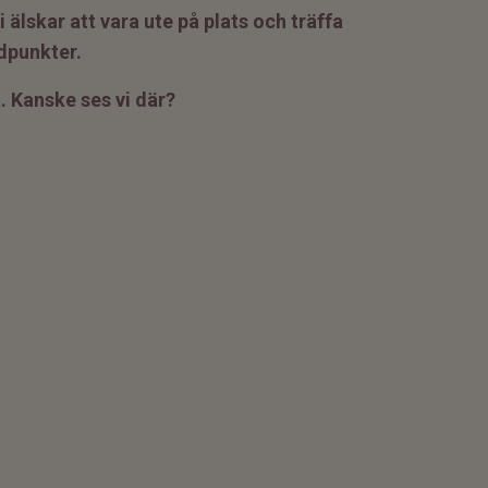
lskar att vara ute på plats och träffa
jdpunkter.
a.
Kanske ses vi där?