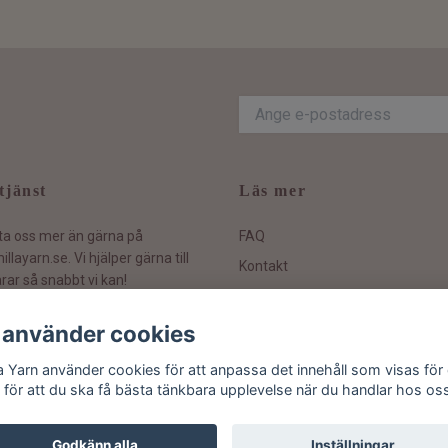
tjänst
Läs mer
ta oss mer än gärna på
FAQ
illayarn.se
. Vi hjälper gärna till
Kontakt
rar så snabbt vi kan!
Hållbarhetspolicy
Köpvillkor och information
 använder cookies
Ångra ditt köp
la Yarn använder cookies för att anpassa det innehåll som visas för 
 för att du ska få bästa tänkbara upplevelse när du handlar hos os
Godkänn alla
Inställningar