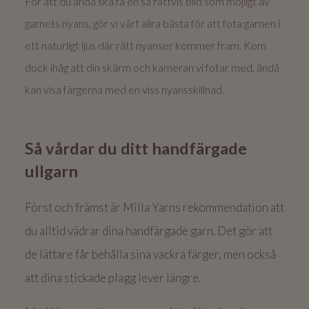
För att du ändå ska få en så rättvis bild som möjligt av
garnets nyans, gör vi vårt allra bästa för att fota garnen i
ett naturligt ljus där rätt nyanser kommer fram. Kom
dock ihåg att din skärm och kameran vi fotar med, ändå
kan visa färgerna med en viss nyansskillnad.
Så vårdar du ditt handfärgade
ullgarn
Först och främst är Milla Yarns rekommendation att
du alltid vädrar dina handfärgade garn. Det gör att
de lättare får behålla sina vackra färger, men också
att dina stickade plagg lever längre.