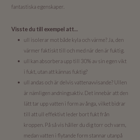
fantastiska egenskaper.
Visste du till exempel att...
ull isolerar mot både kyla och värme? Ja, den
värmer faktiskt till och med när den är fuktig.
ull kan
absorbera
upp till 30% av sin egen vikt
i fukt, utan att kännas fuktig?
ull andas och är delvis vattenavvisande? Ullen
är nämligen andningsaktiv. Det innebär att den
lätt tar upp vatten i form av ånga, vilket bidrar
till att ull effektivt leder bort fukt från
kroppen. På så vis håller du dig torr och varm,
medan vatten i flytande form stannar utanpå