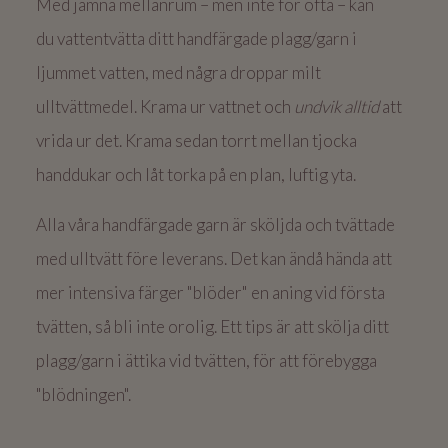
Med jämna mellanrum – men inte för ofta – kan
du vattentvätta ditt handfärgade plagg/garn i
ljummet vatten, med några droppar milt
ulltvättmedel. Krama ur vattnet och
undvik alltid
att
vrida ur det. Krama sedan torrt mellan tjocka
handdukar och låt torka på en plan, luftig yta.
Alla våra handfärgade garn är sköljda och tvättade
med ulltvätt före leverans. Det kan ändå hända att
mer intensiva färger "blöder" en aning vid första
tvätten, så bli inte orolig. Ett tips är att skölja ditt
plagg/garn i ättika vid tvätten, för att förebygga
"blödningen".