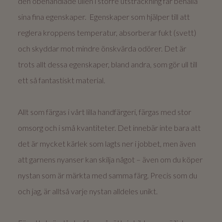
den obehandlade ullen i större utsträckning får behålla
sina fina egenskaper. Egenskaper som hjälper till att
reglera kroppens temperatur, absorberar fukt (svett)
och skyddar mot mindre önskvärda odörer. Det är
trots allt dessa egenskaper, bland andra, som gör ull till
ett så fantastiskt material.
Allt som färgas i vårt lilla handfärgeri, färgas med stor
omsorg och i små kvantiteter. Det innebär inte bara att
det är mycket kärlek som lagts ner i jobbet, men även
att garnens nyanser kan skilja något – även om du köper
nystan som är märkta med samma färg. Precis som du
och jag, är alltså varje nystan alldeles unikt.