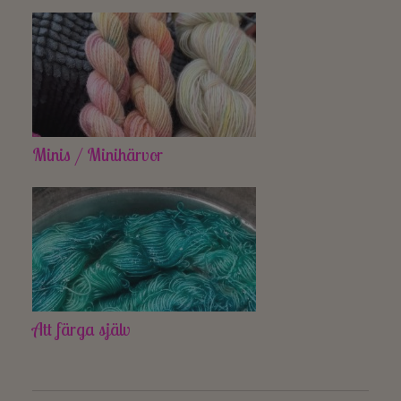
Minis / Minihärvor
Att färga själv