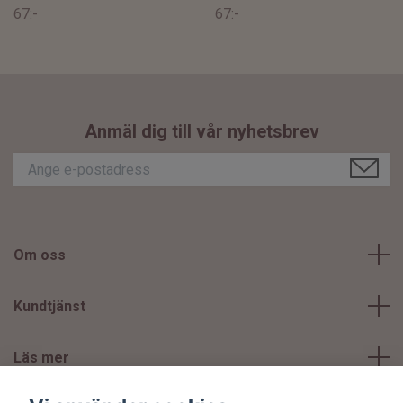
67:-
67:-
Anmäl dig till vår nyhetsbrev
Om oss
Kundtjänst
Läs mer