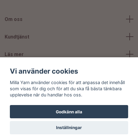
Om oss
Kundtjänst
Läs mer
Vi använder cookies
Sociala medier
Milla Yarn använder cookies för att anpassa det innehåll
som visas för dig och för att du ska få bästa tänkbara
upplevelse när du handlar hos oss.
Godkänn alla
© 2026 Milla Yarn
Inställningar