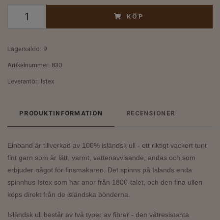
KÖP
Lagersaldo:
9
Artikelnummer:
830
Leverantör:
Istex
PRODUKTINFORMATION
RECENSIONER
Einband är tillverkad av 100% isländsk ull -
ett riktigt vackert tunt
fint garn som är lätt, varmt, vattenavvisande, andas och som
erbjuder något för finsmakaren.
Det spinns på Islands enda
spinnhus Istex som har anor från 1800-talet, och den fina ullen
köps direkt från de isländska bönderna.
Isländsk ull består av två typer av fibrer - den våtresistenta