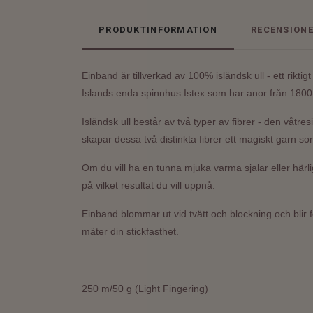
PRODUKTINFORMATION
RECENSION
Einband är tillverkad av 100% isländsk ull -
ett rikti
Islands enda spinnhus Istex som har anor från 1800-
Isländsk ull består av två typer av fibrer - den våtr
skapar dessa två distinkta fibrer ett magiskt garn s
Om du vill ha en tunna mjuka varma sjalar eller härl
på vilket resultat du vill uppnå.
Einband blommar ut vid tvätt och blockning och blir f
mäter din stickfasthet.
250 m/50 g (Light Fingering)