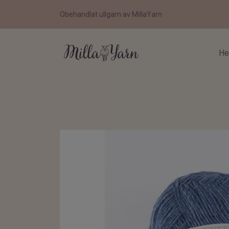
Obehandlat ullgarn av MillaYarn
H