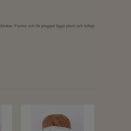
ddukar. Forma och låt plagget ligga plant och luftigt
Einband - Ligh
g
67:-