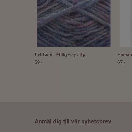
LettLopi - Milkyway 50 g
Einband
59:-
67:-
Anmäl dig till vår nyhetsbrev