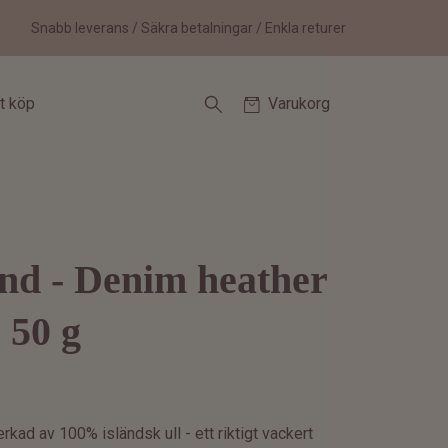
Snabb leverans / Säkra betalningar / Enkla returer
tt köp
Varukorg
nd - Denim heather
 50 g
erkad av 100% isländsk ull - ett riktigt vackert