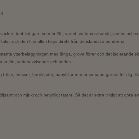
ER
gt vackert tunt fint garn som är lätt, varmt, vattenavvisande, andas och
talet, och den fina ullen köps direkt från de isländska bönderna.
esistenta ytterbeläggningen med långa, grova fibrer och det isolerande s
om är lätt, vattenavvisande och andas.
ig tröjor, mössor, barnkläder, babyfiltar mm är einband garnet för dig. 
öljsamt och mjukt och betydligt tätare. Så det är extra viktigt att göra