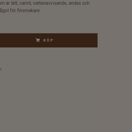
som är lätt, varmt, vattenavvisande, andas och
ågot för finsmakare
KÖP
1