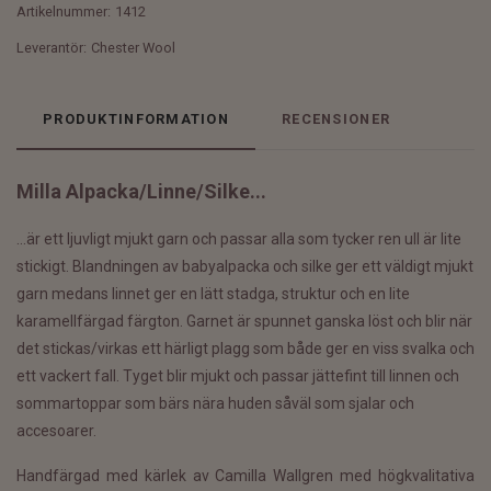
Artikelnummer:
1412
Leverantör:
Chester Wool
PRODUKTINFORMATION
RECENSIONER
Milla Alpacka/Linne/Silke...
...är ett ljuvligt mjukt garn och passar alla som tycker ren ull är lite
stickigt. Blandningen av babyalpacka och silke ger ett väldigt mjukt
garn medans linnet ger en lätt stadga, struktur och en lite
karamellfärgad färgton. Garnet är spunnet ganska löst och blir när
det stickas/virkas ett härligt plagg som både ger en viss svalka och
ett vackert fall. Tyget blir mjukt och passar jättefint till linnen och
sommartoppar som bärs nära huden såväl som sjalar och
accesoarer.
Handfärgad med kärlek av Camilla Wallgren med högkvalitativa