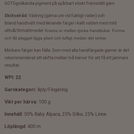
GOTSgodkända pigment på spårbart etiskt framställt garn.
Skötselråd:
Vädring (gärna ute vid fuktigt väder) och
ibland
handtvätt med liknande färger i kallt vatten med mild
ulltvål/fintvättmedel.
Krama ur mellan tjocka handdukar. Forma
och låt plagget ligga plant och luftigt medan det torkar.
Mörkare färger kan fälla. Som med alla handfärgade garner är det
rekommenderat att skifta mellan två härvor för att få ett jämnare
resultat.
WPI: 22
Garnkategori:
4ply/Fingering
Vikt per härva:
100 g
Innehåll:
50% Baby Alpaca, 25% Silke, 25% Linne
Löplängd:
400 m