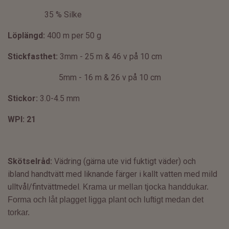
35 % Silke
Löplängd:
400 m per 50 g
Stickfasthet:
3mm - 25 m & 46 v på 10 cm
5mm - 16 m & 26 v på 10 cm
Stickor:
3.0
-4.5 mm
WPI: 21
Skötselråd:
Vädring (gärna ute vid fuktigt väder) och
ibland
handtvätt med liknande färger i kallt vatten med mild
ulltvål/fintvättmedel.
Krama ur mellan tjocka handdukar.
Forma och låt plagget ligga plant och luftigt medan det
torkar.