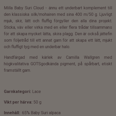
Milla Baby Suri Cloud - ännu ett underbart komplement till
den klassiska silk/mohairen med sina 400 m/50 g. Ljuvligt
mjuk, skir, lätt och fluffig förgyller den alla dina projekt.
Sticka, väv eller virka med en eller flera trådar tillsammans
för att skapa mycket lätta, skira plagg. Den är också jättefin
som följetråd till ett annat garn för att skapa ett lätt, mjukt
och fluffigt tyg med en underbar halo.
Handfärgad med kärlek av Camilla Wallgren med
högkvalitativa GOTSgodkända pigment, på spårbart, etiskt
framställt garn.
Garnkategori:
Lace
Vikt per härva:
50 g
Innehåll:
65
% Baby Suri alpaca