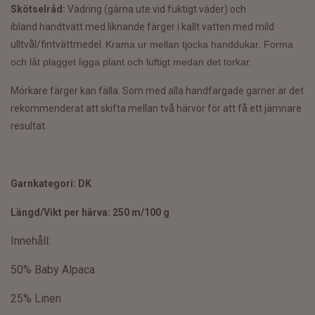
Skötselråd:
Vädring (gärna ute vid fuktigt väder) och
ibland
handtvätt med liknande färger i kallt vatten med mild
ulltvål/fintvättmedel.
Krama ur mellan tjocka handdukar. Forma
och låt plagget ligga plant och luftigt medan det torkar.
Mörkare färger kan fälla. Som med alla handfärgade garner är det
rekommenderat att skifta mellan två härvor för att få ett jämnare
resultat.
Garnkategori:
DK
Längd/Vikt per härva:
250 m/100 g
Innehåll:
50% Baby Alpaca
25% Linen