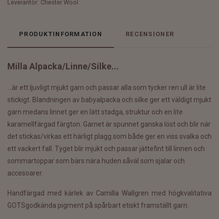
Leverantör:
Chester Wool
PRODUKTINFORMATION
RECENSIONER
Milla Alpacka/Linne/Silke...
...är ett ljuvligt mjukt garn och passar alla som tycker ren ull är lite
stickigt. Blandningen av babyalpacka och silke ger ett väldigt mjukt
garn medans linnet ger en lätt stadga, struktur och en lite
karamellfärgad färgton. Garnet är spunnet ganska löst och blir när
det stickas/virkas ett härligt plagg som både ger en viss svalka och
ett vackert fall. Tyget blir mjukt och passar jättefint till linnen och
sommartoppar som bärs nära huden såväl som sjalar och
accesoarer.
Handfärgad med kärlek av Camilla Wallgren med högkvalitativa
GOTSgodkända pigment på spårbart etiskt framställt garn.