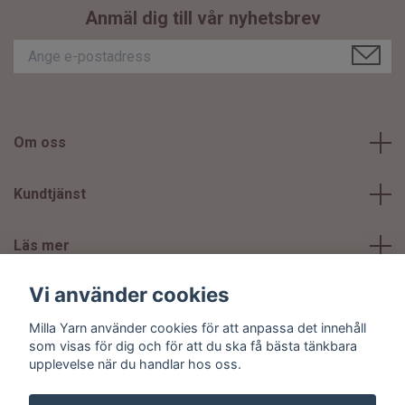
Anmäl dig till vår nyhetsbrev
Om oss
Kundtjänst
Läs mer
Vi använder cookies
Sociala medier
Milla Yarn använder cookies för att anpassa det innehåll
som visas för dig och för att du ska få bästa tänkbara
upplevelse när du handlar hos oss.