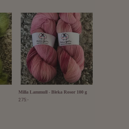
Milla Lammull
275:-
Milla Lammull - Bleka Rosor 100 g
275:-