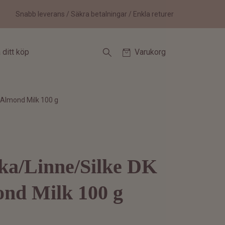
Snabb leverans / Säkra betalningar / Enkla returer
 ditt köp
Varukorg
 Almond Milk 100 g
ka/Linne/Silke DK
ond Milk 100 g