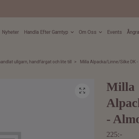
Nyheter
Handla Efter Garntyp
Om Oss
Events
Ångra
andlat ullgarn, handfärgat och lite till
Milla Alpacka/Linne/Silke DK -
Milla
Alpac
- Alm
225:-