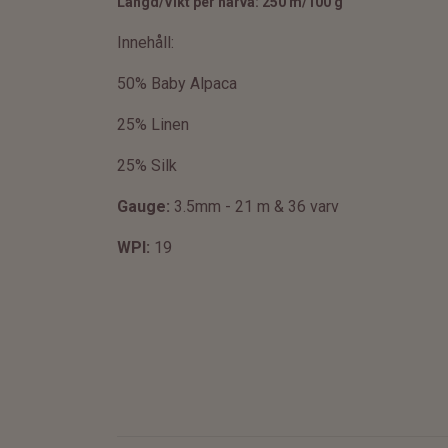
Längd/Vikt per härva:
250 m/100 g
Innehåll:
50% Baby Alpaca
25% Linen
25% Silk
Gauge:
3.5mm - 21 m & 36 varv
WPI:
19