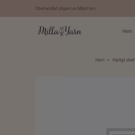
Obehandlat ullgarn av MillaYarn
Hem
Hem
Härligt obeh