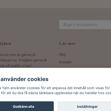
tjänst
Läs mer
ta oss mer än gärna på
FAQ
illayarn.se
. Vi hjälper gärna till
Kontakt
rar så snabbt vi kan!
Hållbarhetspolicy
Köpvillkor och information
 använder cookies
Ångra ditt köp
la Yarn använder cookies för att anpassa det innehåll som visas för 
 för att du ska få bästa tänkbara upplevelse när du handlar hos os
Godkänn alla
Inställningar