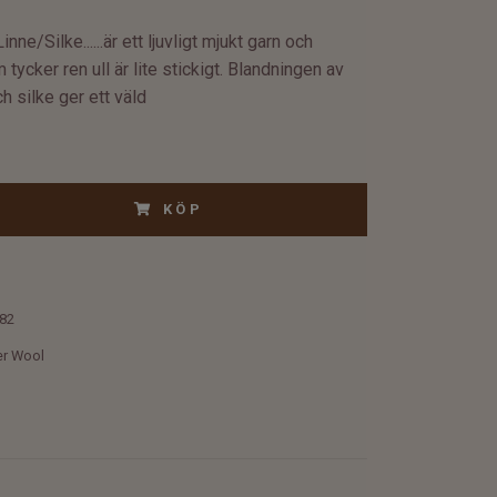
nne/Silke......är ett ljuvligt mjukt garn och
 tycker ren ull är lite stickigt. Blandningen av
 silke ger ett väld
KÖP
82
er Wool