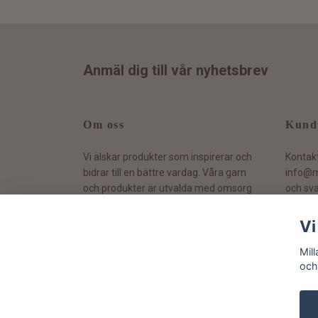
Anmäl dig till vår nyhetsbrev
Om oss
Kund
Vi älskar produkter som inspirerar och
Kontak
bidrar till en bättre vardag. Våra garn
info@m
och produkter är utvalda med omsorg
och sva
och vi värnar om hållbarhet.
Vi
Mil
och
© 2026 Milla Yarn