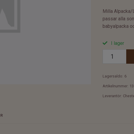
Milla Alpacka/Li
passar alla som
babyalpacka och
I lager
Lagersaldo:
6
Artikelnummer:
13
Leverantör:
Chest
ER