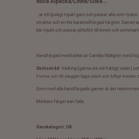
Milla Alpacka/Linne/Silke...
...är ett ljuvligt mjukt garn och passar alla som tycke
struktur och en lite karamellfärgad färgton. Garnet är
blir mjukt och passar jättefint till linnen och somm
Handfärgad med kärlek av Camilla Wallgren med hög
Skötselråd:
Vädring (gärna ute vid fuktigt väder) oc
Forma och låt plagget ligga plant och luftigt medan d
Som med alla handfärgade garner är det rekommendera
Mörkare färger kan fälla.
Garnkategori:
DK