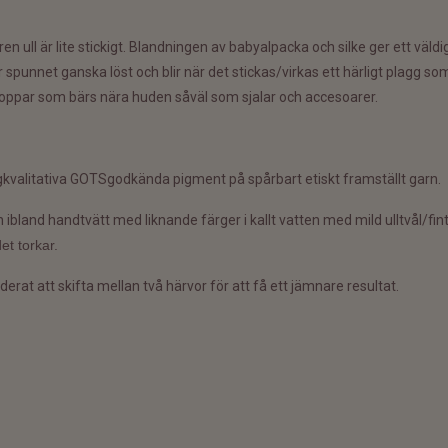
r ren ull är lite stickigt. Blandningen av babyalpacka och silke ger ett väl
 spunnet ganska löst och blir när det stickas/virkas ett härligt plagg som
artoppar som bärs nära huden såväl som sjalar och accesoarer.
kvalitativa GOTSgodkända pigment på spårbart etiskt framställt garn.
h ibland
handtvätt med liknande färger i kallt vatten med mild ulltvål/fi
et torkar.
t att skifta mellan två härvor för att få ett jämnare resultat.