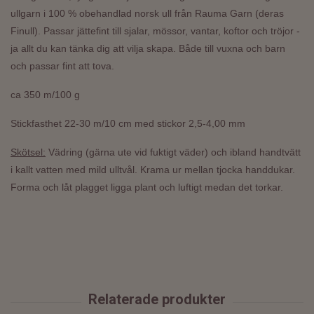
ullgarn i 100 % obehandlad norsk ull från Rauma Garn (deras
Finull). Passar jättefint till sjalar, mössor, vantar, koftor och tröjor -
ja allt du kan tänka dig att vilja skapa. Både till vuxna och barn
och passar fint att tova.
ca 350 m/100 g
Stickfasthet 22-30 m/10 cm med stickor 2,5-4,00 mm
Skötsel:
Vädring (gärna ute vid fuktigt väder) och ibland handtvätt
i kallt vatten med mild ulltvål. Krama ur mellan tjocka handdukar.
Forma och låt plagget ligga plant och luftigt medan det torkar.