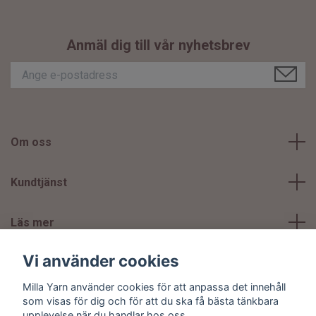
Anmäl dig till vår nyhetsbrev
Om oss
Kundtjänst
Läs mer
Vi använder cookies
Sociala medier
Milla Yarn använder cookies för att anpassa det innehåll
som visas för dig och för att du ska få bästa tänkbara
upplevelse när du handlar hos oss.