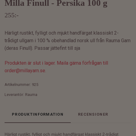
Milla Finull - Persika 100 g
255:-
Härligt rustikt, fylligt och mjukt handfärgat klassiskt 2-
trådigt ullgarn i 100 % obehandlad norsk ull från Rauma Garn
(deras Finull). Passar jättefint till sja
Produkten är slut i lager. Maila gärna förfrågan till
order@millayarn.se
.
Artikelnummer:
925
Leverantör:
Rauma
PRODUKTINFORMATION
RECENSIONER
Härligt rustikt, fylligt och mjukt handfärgat klassiskt 2-trådigt