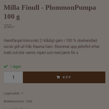
Milla Finull - PlommonPumpa
100 g
255:-
Handfärgat klassiskt 2-trådigt garn i 100 % obehandlad
norsk grå ull från Rauma Garn. Blommar upp jättefint efter
tvätt och blir varmt, mjukt och med jämn fin s
I lager
KÖP
Lagersaldo:
1
Artikelnummer:
1202