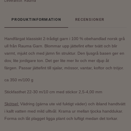
Leverantör:
Rauma
PRODUKTINFORMATION
RECENSIONER
Handfärgat klassiskt 2-trådigt garn i 100 % obehandlad norsk grå
ull från Rauma Garn. Blommar upp jättefint efter tvätt och blir
varmt, mjukt och med jämn fin struktur.
Den ljusgrå basen ger en
dov, lite jordigare ton. Det ger lite mer liv och mer djup åt
färgen.
Passar jättefint till sjalar, mössor, vantar, koftor och tröjor.
ca 350 m/100 g
Stickfasthet 22-30 m/10 cm med stickor 2,5-4,00 mm
Skötsel:
Vädring (gärna ute vid fuktigt väder) och ibland handtvätt
i kallt vatten med mild ulltvål. Krama ur mellan tjocka handdukar.
Forma och låt plagget ligga plant och luftigt medan det torkar.