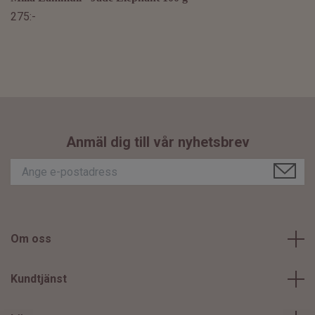
275:-
Anmäl dig till vår nyhetsbrev
Om oss
Kundtjänst