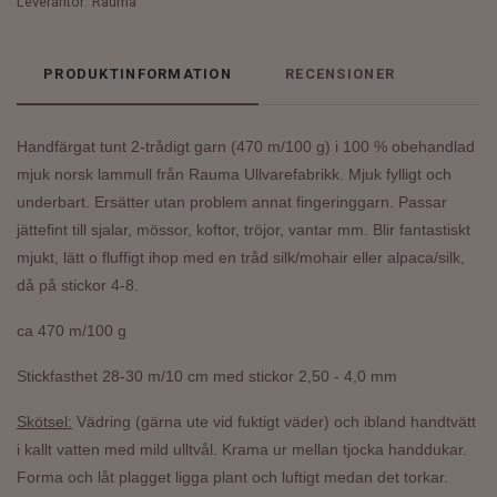
Leverantör:
Rauma
PRODUKTINFORMATION
RECENSIONER
Handfärgat tunt 2-trådigt garn
(470 m/100 g)
i 100 % obehandlad
mjuk norsk lammull från Rauma Ullvarefabrikk.
Mjuk fylligt och
underbart. Ersätter utan problem annat fingeringgarn. Passar
jättefint till sjalar, mössor, koftor, tröjor, vantar mm. Blir fantastiskt
mjukt, lätt o fluffigt ihop med en tråd silk/mohair eller alpaca/silk,
då på stickor 4-8.
ca 470 m/100 g
Stickfasthet 28-30 m/10 cm med stickor 2,50 - 4,0 mm
Skötsel:
Vädring (gärna ute vid fuktigt väder) och ibland handtvätt
i kallt vatten med mild ulltvål. Krama ur mellan tjocka handdukar.
Forma och låt plagget ligga plant och luftigt medan det torkar.