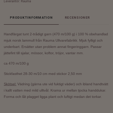
Leverantör:
Rauma
PRODUKTINFORMATION
RECENSIONER
Handfärgat tunt 2-trådigt garn
(470 m/100 g)
i 100 % obehandlad
mjuk norsk lammull från Rauma Ullvarefabrikk.
Mjuk fylligt och
underbart. Ersätter utan problem annat fingeringgarn. Passar
jättefint till sjalar, mössor, koftor, tröjor, vantar mm.
ca 470 m/100 g
Stickfasthet 28-30 m/10 cm med stickor 2,50 mm
Skötsel:
Vädring (gärna ute vid fuktigt väder) och ibland handtvätt
i kallt vatten med mild ulltvål. Krama ur mellan tjocka handdukar.
Forma och låt plagget ligga plant och luftigt medan det torkar.