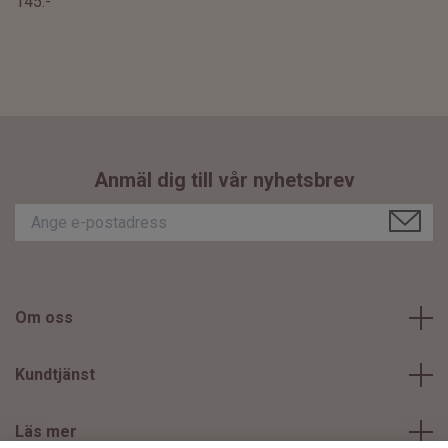
145:-
Anmäl dig till vår nyhetsbrev
Om oss
Kundtjänst
Läs mer