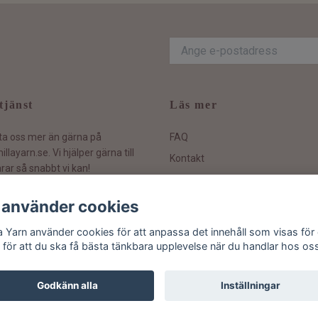
tjänst
Läs mer
ta oss mer än gärna på
FAQ
illayarn.se
. Vi hjälper gärna till
Kontakt
rar så snabbt vi kan!
Hållbarhetspolicy
Köpvillkor och information
 använder cookies
Ångra ditt köp
la Yarn använder cookies för att anpassa det innehåll som visas för 
 för att du ska få bästa tänkbara upplevelse när du handlar hos os
Godkänn alla
Inställningar