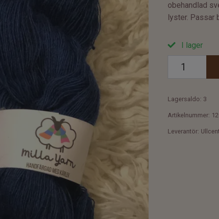
obehandlad sve
lyster. Passar br
I lager
Lagersaldo:
3
Artikelnummer:
12
Leverantör:
Ullcen