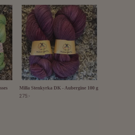
Milla Alpacka/
Ljusrosa 100 g
289:-
sses
Milla Stenkyrka DK - Aubergine 100 g
275:-