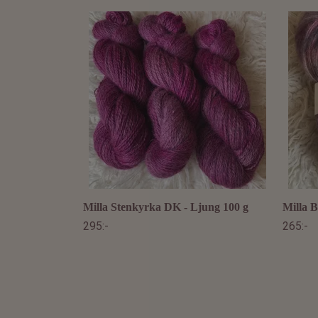
Milla Stenkyrka DK - Ljung 100 g
Milla B
295:-
265:-