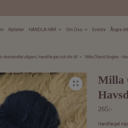
em
Nyheter
HANDLA HÄR
Om Oss
Events
Ångra di
gt obehandlat ullgarn, handfärgat och lite till
Milla Öland Singles - Ha
Milla 
Havsd
265:-
Handfärgat mjuk