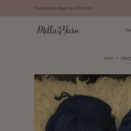
Obehandlat ullgarn av MillaYarn
H
Hem
Härli