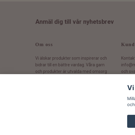
Anmäl dig till vår nyhetsbrev
Om oss
Kund
Vi älskar produkter som inspirerar och
Kontak
bidrar till en bättre vardag. Våra garn
info@m
och produkter är utvalda med omsorg
och sva
och vi värnar om hållbarhet.
Vi
Mil
och
© 2026 Milla Yarn