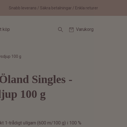
Snabb leverans / Säkra betalningar / Enkla returer
tt köp
Varukorg
vsdjup 100 g
Öland Singles -
jup 100 g
t 1-trådigt ullgarn (600 m/100 g) i 100 %