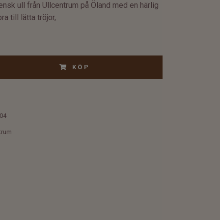
nsk ull från Ullcentrum på Öland med en härlig
a till lätta tröjor,
KÖP
04
trum