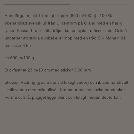
Handfärgat mjukt 1-trådigt ullgarn (600 m/100 g) i 100 %
obehandlad svensk ull från Ullcentrum på Öland med en härlig
lyster.
Passar bra till lätta tröjor, koftor, sjalar, mössor mm. Också
underbar att sticka dubbel eller ihop med en tråd Silk Mohair, då
på sticka 6 tex.
ca 600 m/100 g
Stickfasthet 23 m/10 cm med stickor 3,00 mm
Skötsel: Vädring (gärna ute vid fuktigt väder) och ibland handtvätt
i kallt vatten med mild ulltvål. Krama ur mellan tjocka handdukar.
Forma och låt plagget ligga plant och luftigt medan det torkar.