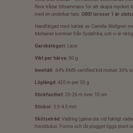
flera trådar tillsammans för att skapa mycket lätt
med en underbar halo.
OBS! Isrosor 1 är sluts
Handfärgad med kärlek av Camilla Wallgren me
Mohairen kommer från Sydafrika
, och vi är rik
Garnkategori:
Lace
Vikt per härva:
50 g
Innehåll:
64
% RMS-certified kid mohair, 36% si
Löplängd:
420 m per 50 g
Stickfasthet:
20-26 m över 10 cm
Stickor:
3.0
-4.5 mm
Skötselråd:
Vädring (gärna ute vid fuktigt väde
handdukar. Forma och låt plagget ligga plant oc