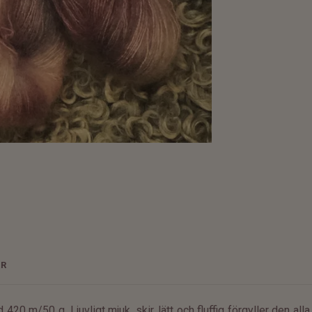
ER
20 m/50 g. Ljuvligt mjuk, skir, lätt och fluffig förgyller den alla 