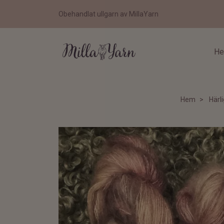
Obehandlat ullgarn av MillaYarn
H
Hem
Härli