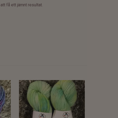
t få ett jämnt resultat.
Milla Baby Yak
blyerts 50 g
265:-