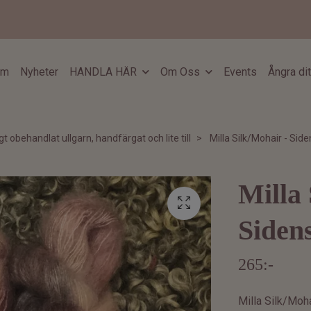
em
Nyheter
HANDLA HÄR
Om Oss
Events
Ångra di
gt obehandlat ullgarn, handfärgat och lite till
Milla Silk/Mohair - Sid
Milla 
Siden
265:-
Milla Silk/Moh