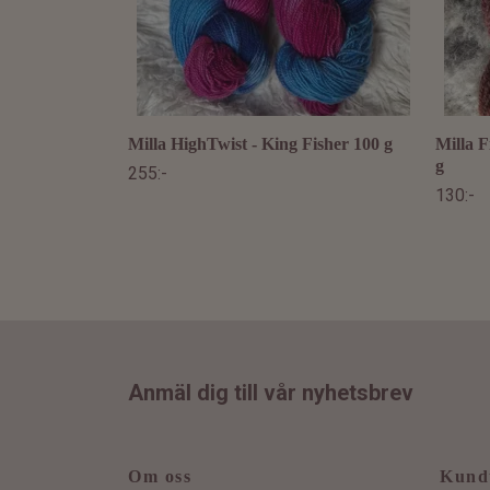
Milla HighTwist - King Fisher 100 g
Milla F
g
255:-
130:-
Anmäl dig till vår nyhetsbrev
Om oss
Kund