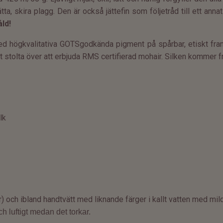
a, skira plagg. Den är också jättefin som följetråd till ett annat 
åld!
d högkvalitativa GOTSgodkända pigment på spårbar, etiskt fra
tigt stolta över att erbjuda RMS certifierad mohair. Silken kommer f
lk
r) och ibland
handtvätt med liknande färger i kallt vatten med mild
h luftigt medan det torkar.