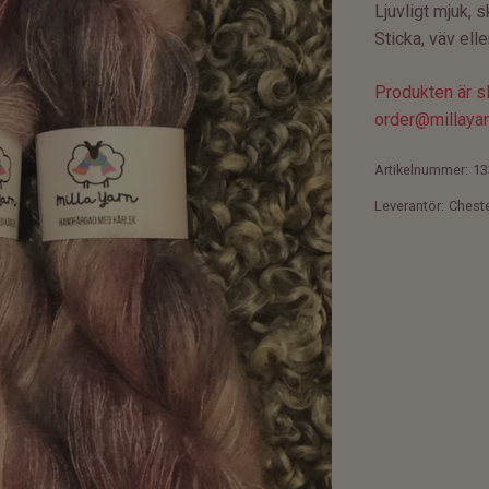
Ljuvligt mjuk, sk
Sticka, väv ell
Produkten är slu
order@millayar
Artikelnummer:
13
Leverantör:
Chest