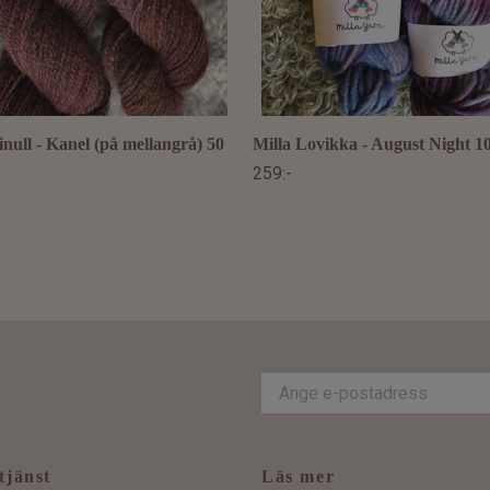
inull - Kanel (på mellangrå) 50
Milla Lovikka - August Night 1
259:-
tjänst
Läs mer