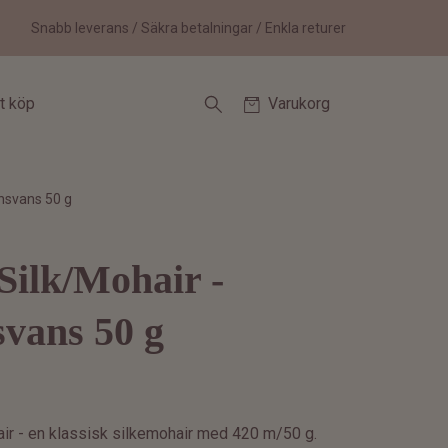
Snabb leverans / Säkra betalningar / Enkla returer
tt köp
Varukorg
ensvans 50 g
Silk/Mohair -
svans 50 g
air - en klassisk silkemohair med 420 m/50 g.