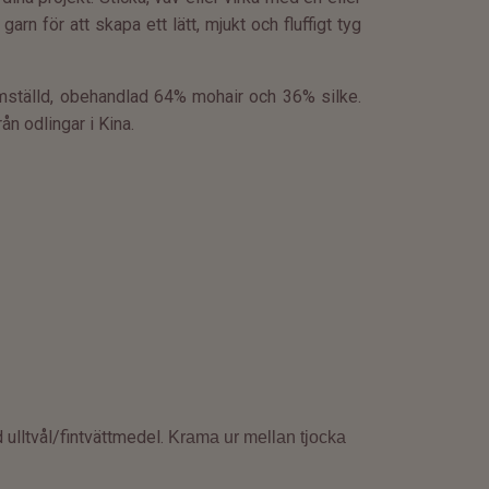
garn för att skapa ett lätt, mjukt och fluffigt tyg
mställd, obehandlad 64% mohair och 36% silke.
rån odlingar i Kina
.
 ulltvål/fintvättmedel.
Krama ur mellan tjocka