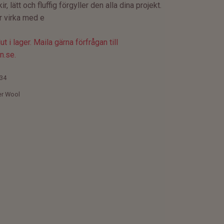
ir, lätt och fluffig förgyller den alla dina projekt.
er virka med e
t i lager. Maila gärna förfrågan till
n.se
.
34
er Wool