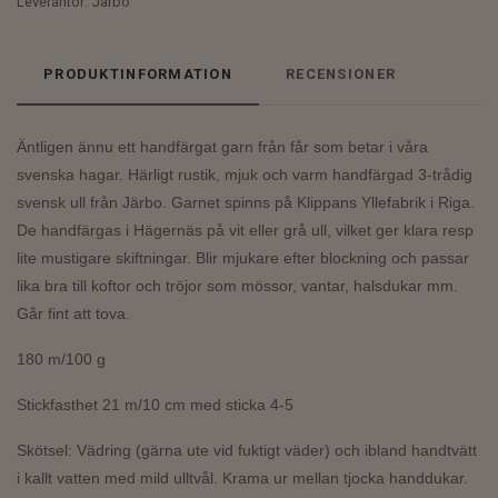
Leverantör:
Järbo
PRODUKTINFORMATION
RECENSIONER
Äntligen ännu ett handfärgat garn från får som betar i våra
svenska hagar. Härligt rustik, mjuk och varm h
andfärgad 3-trådig
svensk ull från Järbo.
Garnet spinns på Klippans Yllefabrik i Riga.
De handfärgas i Hägernäs på vit eller grå ull, vilket ger klara resp
lite mustigare skiftningar. Blir mjukare efter blockning och passar
lika bra till koftor och tröjor som mössor, vantar, halsdukar mm.
Går fint att tova.
180 m/100 g
Stickfasthet 21 m/10 cm med sticka 4-5
Skötsel: Vädring (gärna ute vid fuktigt väder) och ibland handtvätt
i kallt vatten med mild ulltvål. Krama ur mellan tjocka handdukar.