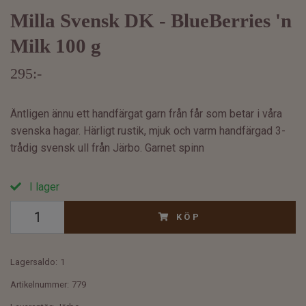
Milla Svensk DK - BlueBerries 'n
Milk 100 g
295:-
Äntligen ännu ett handfärgat garn från får som betar i våra
svenska hagar. Härligt rustik, mjuk och varm handfärgad 3-
trådig svensk ull från Järbo. Garnet spinn
I lager
KÖP
Lagersaldo:
1
Artikelnummer:
779