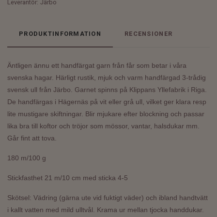
Leverantör:
Järbo
PRODUKTINFORMATION
RECENSIONER
Äntligen ännu ett handfärgat garn från får som betar i våra
svenska hagar. Härligt rustik, mjuk och varm h
andfärgad 3-trådig
svensk ull från Järbo.
Garnet spinns på Klippans Yllefabrik i Riga.
De handfärgas i Hägernäs på vit eller grå ull, vilket ger klara resp
lite mustigare skiftningar. Blir mjukare efter blockning och passar
lika bra till koftor och tröjor som mössor, vantar, halsdukar mm.
Går fint att tova.
180 m/100 g
Stickfasthet 21 m/10 cm med sticka 4-5
Skötsel: Vädring (gärna ute vid fuktigt väder) och ibland handtvätt
i kallt vatten med mild ulltvål. Krama ur mellan tjocka handdukar.