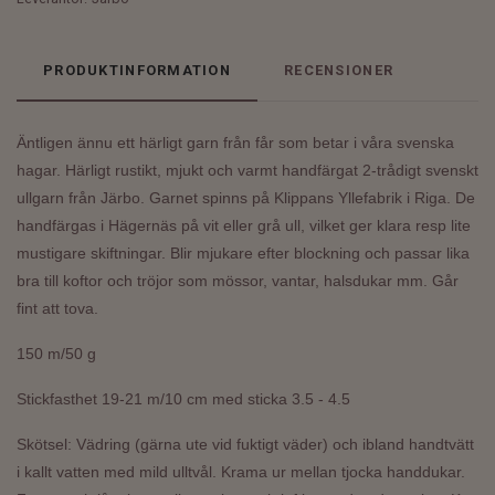
PRODUKTINFORMATION
RECENSIONER
Äntligen ännu ett härligt garn från får som betar i våra svenska
hagar. Härligt rustikt, mjukt och varmt h
andfärgat 2-trådigt svenskt
ullgarn från Järbo.
Garnet spinns på Klippans Yllefabrik i Riga. De
handfärgas i Hägernäs på vit eller grå ull, vilket ger klara resp lite
mustigare skiftningar. Blir mjukare efter blockning och passar lika
bra till koftor och tröjor som mössor, vantar, halsdukar mm. Går
fint att tova.
150 m/50 g
Stickfasthet 19-21 m/10 cm med sticka 3.5 - 4.5
Skötsel: Vädring (gärna ute vid fuktigt väder) och ibland handtvätt
i kallt vatten med mild ulltvål. Krama ur mellan tjocka handdukar.