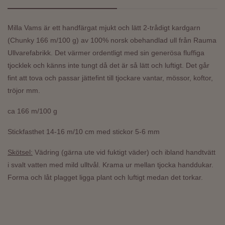
Milla Vams är ett handfärgat mjukt och lätt 2-trådigt kardgarn
(Chunky 166 m/100 g) av 100% norsk obehandlad ull från Rauma
Ullvarefabrikk. Det värmer ordentligt med sin generösa fluffiga
tjocklek och känns inte tungt då det är så lätt och luftigt. Det går
fint att tova och passar
jättefint till tjockare vantar, mössor, koftor,
tröjor mm.
ca 166 m/100 g
Stickfasthet 14-16 m/10 cm med stickor 5-6 mm
Skötsel:
Vädring (gärna ute vid fuktigt väder) och ibland handtvätt
i svalt vatten med mild ulltvål. Krama ur mellan tjocka handdukar.
Forma och låt plagget ligga plant och luftigt medan det torkar.