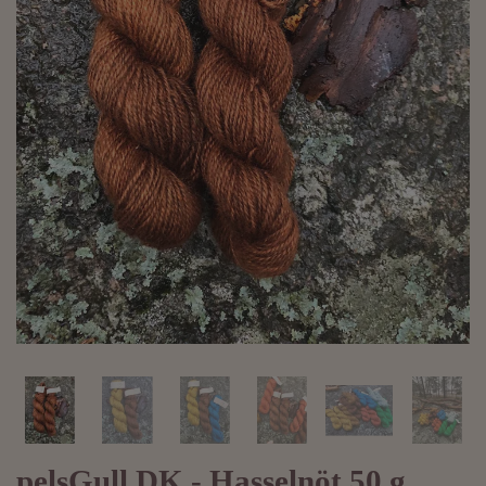
pelsGull DK - Hasselnöt 50 g