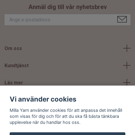
Anmäl dig till vår nyhetsbrev
Om oss
Kundtjänst
Läs mer
Vi använder cookies
Sociala medier
Milla Yarn använder cookies för att anpassa det innehåll
som visas för dig och för att du ska få bästa tänkbara
upplevelse när du handlar hos oss.