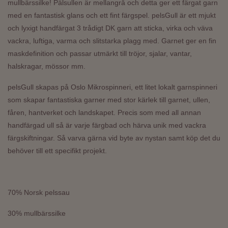
mullbärssilke! Pälsullen är mellangrå och detta ger ett färgat garn
med en fantastisk glans och ett fint färgspel. pelsGull är ett mjukt
och lyxigt handfärgat 3 trådigt DK garn att sticka, virka och väva
vackra, luftiga, varma och slitstarka plagg
med. Garnet
ger en fin
maskdefinition och
passar utmärkt till tröjor, sjalar, vantar,
halskragar, mössor mm.
pelsGull
skapas på Oslo Mikrospinneri, ett litet lokalt garnspinneri
som skapar fantastiska garner med stor kärlek till garnet, ullen,
fåren, hantverket och landskapet. Precis som med all annan
handfärgad ull så är varje färgbad och härva unik med vackra
färgskiftningar. Så varva gärna vid byte av nystan samt köp det du
behöver till ett specifikt projekt.
70% Norsk pelssau
30% mullbärssilke