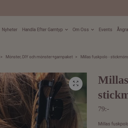
Nyheter
Handla Efter Garntyp
Om Oss
Events
Ångra
Mönster, DIY och mönster+garnpaket
Millas fuskpolo - stickmön
Millas
stick
79:-
Millas fuskpolo 