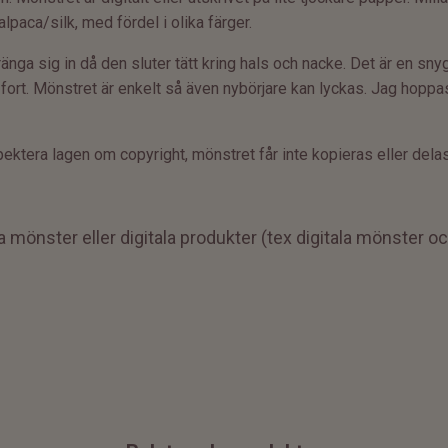
alpaca/silk, med fördel i olika färger.
ränga sig in då den sluter tätt kring hals och nacke. Det är en sn
år fort. Mönstret är enkelt så även nybörjare kan lyckas. Jag hopp
ektera lagen om copyright, mönstret får inte kopieras eller dela
ta mönster eller
digitala produkter (tex digitala mönster o