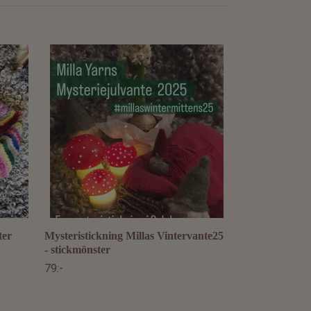
Vinterhjärtan 
stickmönster
59:-
ter
Mysteristickning Millas Vintervante25
- stickmönster
79:-