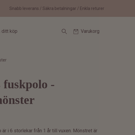
Snabb leverans / Säkra betalningar / Enkla returer
 ditt köp
Varukorg
ster
 fuskpolo -
mönster
är i 6 storlekar från 1 år till vuxen. Mönstret är