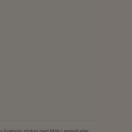
illas fuskpolo stickas med Milla Lammull eller