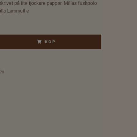
tskrivet på lite tjockare papper. Millas fuskpolo
lla Lammull e
KÖP
70