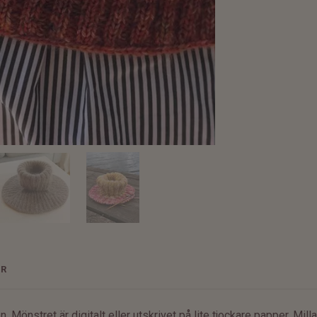
ER
xen. Mönstret är digitalt eller utskrivet på lite tjockare papper. M