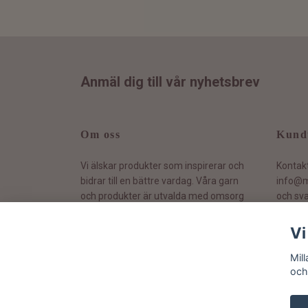
Anmäl dig till vår nyhetsbrev
Om oss
Kund
Vi älskar produkter som inspirerar och
Kontak
bidrar till en bättre vardag. Våra garn
info@m
och produkter är utvalda med omsorg
och sva
och vi värnar om hållbarhet.
Vi
Mil
och