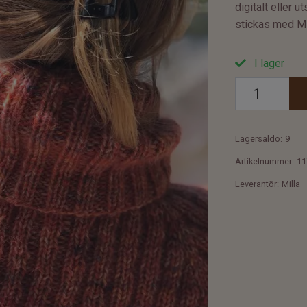
digitalt eller u
stickas med Mi
I lager
Lagersaldo:
9
Artikelnummer:
11
Leverantör:
Milla