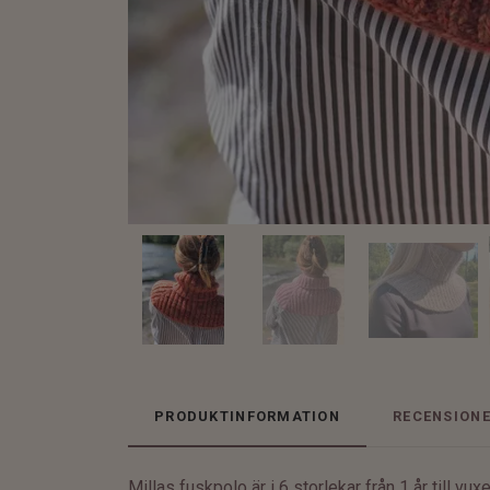
PRODUKTINFORMATION
RECENSION
Millas fuskpolo är i 6 storlekar från 1 år till vu