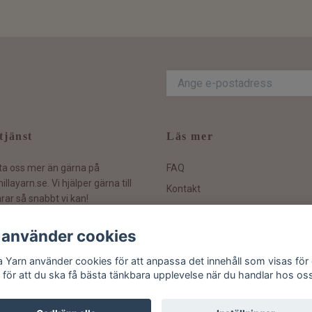
tjänst
Läs mer
ta oss mer än gärna på
FAQ
illayarn.se
. Vi hjälper gärna till
Kontakt
rar så snabbt vi kan!
Hållbarhetspolicy
Köpvillkor och information
 använder cookies
Ångra ditt köp
la Yarn använder cookies för att anpassa det innehåll som visas för 
 för att du ska få bästa tänkbara upplevelse när du handlar hos os