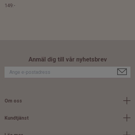
149:-
Anmäl dig till vår nyhetsbrev
Om oss
Kundtjänst