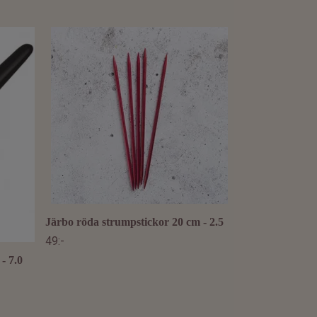
Mindful Darning
träask
99:-
Järbo röda strumpstickor 20 cm - 2.5
49:-
- 7.0