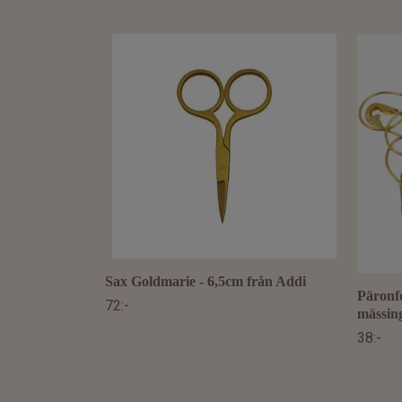
Sax Goldmarie - 6,5cm från Addi
Päronf
72:-
mässin
38:-