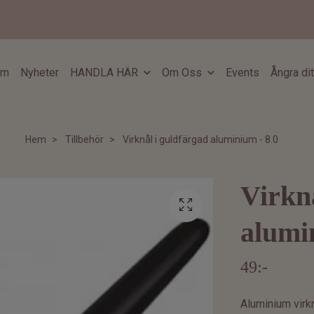
em
Nyheter
HANDLA HÄR
Om Oss
Events
Ångra di
Hem
Tillbehör
Virknål i guldfärgad aluminium - 8.0
Virkn
alumi
49:-
Aluminium virk