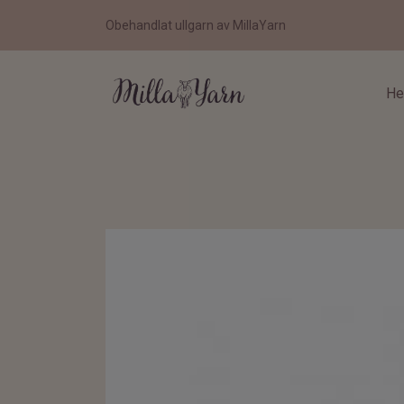
Obehandlat ullgarn av MillaYarn
H