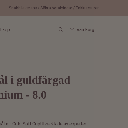
Snabb leverans / Säkra betalningar / Enkla returer
tt köp
Varukorg
ål i guldfärgad
nium - 8.0
nålar - Gold Soft GripUtvecklade av experter