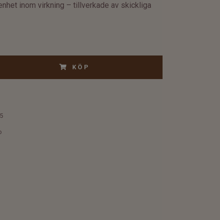
nhet inom virkning – tillverkade av skickliga
KÖP
5
o