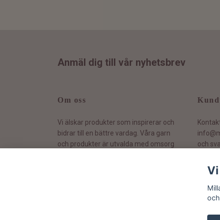
Anmäl dig till vår nyhetsbrev
Om oss
Kund
Vi älskar produkter som inspirerar och
Kontak
bidrar till en bättre vardag. Våra garn
info@m
och produkter är utvalda med omsorg
och sva
och vi värnar om hållbarhet.
Vi
Mil
och