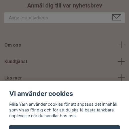
Anmäl dig till vår nyhetsbrev
Om oss
Kundtjänst
Läs mer
Vi använder cookies
Sociala medier
Milla Yarn använder cookies för att anpassa det innehåll
som visas för dig och för att du ska få bästa tänkbara
upplevelse när du handlar hos oss.