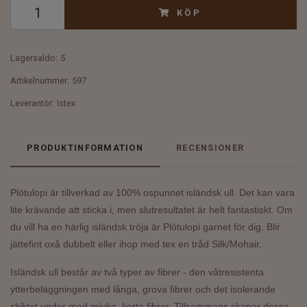
KÖP
Lagersaldo:
5
Artikelnummer:
597
Leverantör:
Istex
PRODUKTINFORMATION
RECENSIONER
Plötulopi är tillverkad av 100% ospunnet isländsk ull. Det kan vara
lite krävande att sticka i, men slutresultatet är helt fantastiskt. Om
du vill ha en härlig isländsk tröja är Plötulopi garnet för dig. Blir
jättefint oxå dubbelt eller ihop med tex en tråd Silk/Mohair.
Isländsk ull består av två typer av fibrer - den våtresistenta
ytterbeläggningen med långa, grova fibrer och det isolerande
skiktet under med mjuka, korta fibrer. Tillsammans skapar dessa