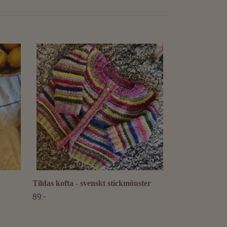
Millas fuskpolo
79:-
Tildas kofta - svenskt stickmönster
89:-