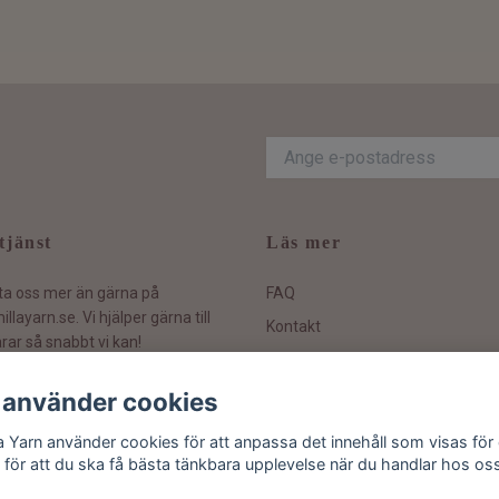
tjänst
Läs mer
ta oss mer än gärna på
FAQ
illayarn.se
. Vi hjälper gärna till
Kontakt
rar så snabbt vi kan!
Hållbarhetspolicy
Köpvillkor och information
 använder cookies
Ångra ditt köp
la Yarn använder cookies för att anpassa det innehåll som visas för 
 för att du ska få bästa tänkbara upplevelse när du handlar hos os