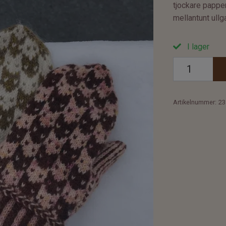
tjockare papper
mellantunt ull
I lager
Artikelnummer:
23