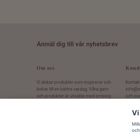
Anmäl dig till vår nyhetsbrev
Om oss
Kund
Vi älskar produkter som inspirerar och
Kontak
bidrar till en bättre vardag. Våra garn
info@m
och produkter är utvalda med omsorg
och sva
och vi värnar om hållbarhet.
Vi
Mil
och