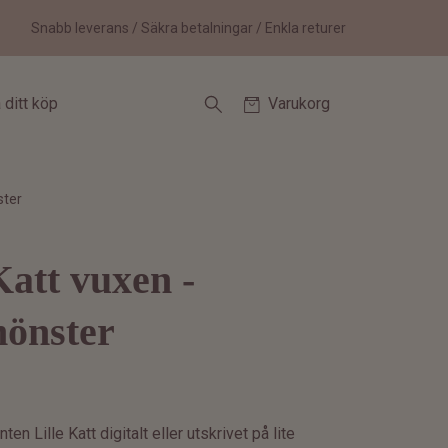
Snabb leverans / Säkra betalningar / Enkla returer
 ditt köp
Varukorg
ster
Katt vuxen -
mönster
nten Lille Katt digitalt eller utskrivet på lite