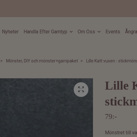
Nyheter
Handla Efter Garntyp
Om Oss
Events
Ångra
Mönster, DIY och mönster+garnpaket
Lille Katt vuxen - stickmön
Lille 
stick
79:-
Mönstret till va